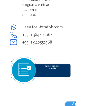
para conhecer seu
programa e iniciar
sua jornada
conosco.
ilaria.tosi@statobr.com
+55 11 3844-6068
+55 11 940552568
Agende aqui sua
Reunião
Agendar