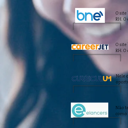
O site
RH. O 
O site
RH. O 
Nele o
oport
Não t
como c