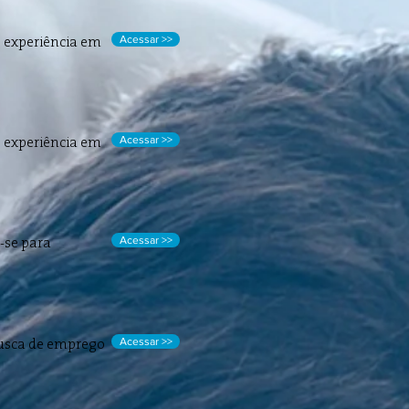
Acessar >>
e experiência em
Acessar >>
e experiência em
Acessar >>
r-se para
Acessar >>
busca de emprego