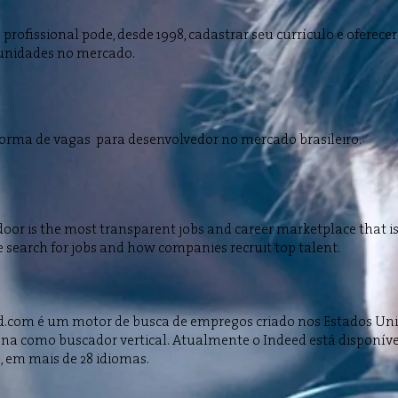
 profissional pode, desde 1998, cadastrar seu currículo e oferece
unidades no mercado.
forma de vagas para desenvolvedor no mercado brasileiro.
oor is the most transparent jobs and career marketplace that 
 search for jobs and how companies recruit top talent.
d.com é um motor de busca de empregos criado nos Estados Uni
ona como buscador vertical. Atualmente o Indeed está disponív
, em mais de 28 idiomas.