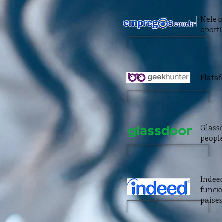
Nele o
oport
Plata
Glassd
people
Indee
funci
países