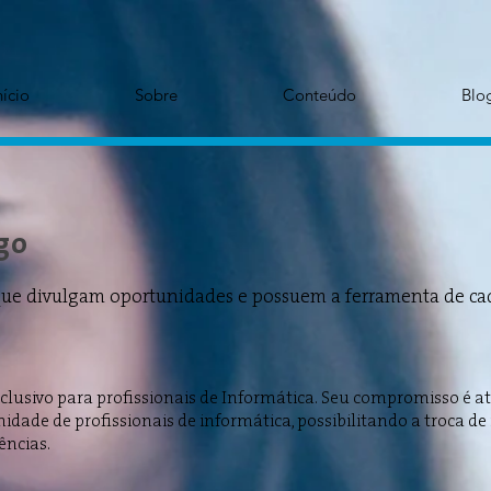
nício
Sobre
Conteúdo
Blo
go
 que divulgam oportunidades e possuem a ferramenta de cada
xclusivo para profissionais de Informática. Seu compromisso é a
dade de profissionais de informática, possibilitando a troca de
ências.