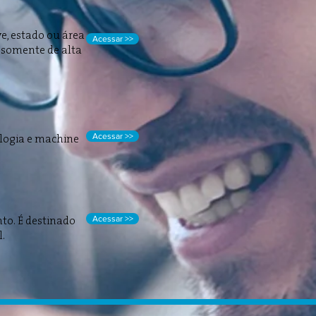
ve, estado ou área
Acessar >>
s somente de alta
Acessar >>
ologia e machine
Acessar >>
to. É destinado
l.