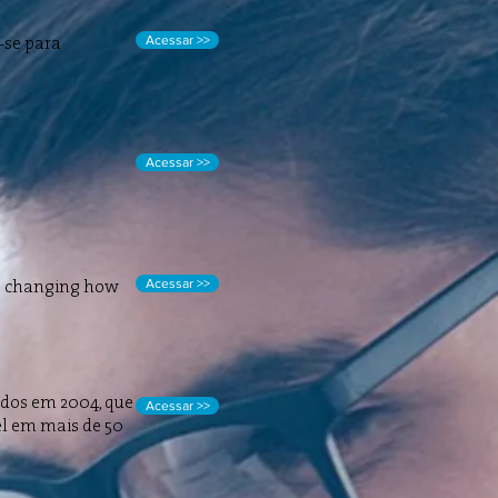
Acessar >>
r-se para
Acessar >>
Acessar >>
is changing how
dos em 2004, que
Acessar >>
el em mais de 50