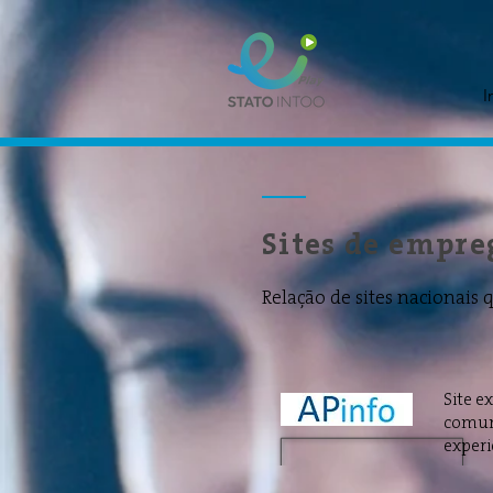
I
Sites de empre
Relação de sites nacionais
Site e
comuni
experi