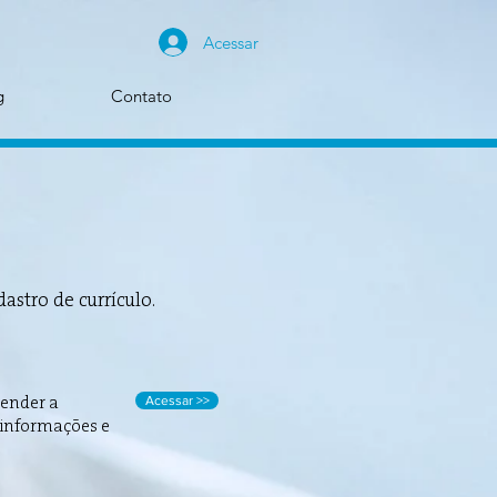
Acessar
g
Contato
stro de currículo.
Acessar >>
tender a
 informações e