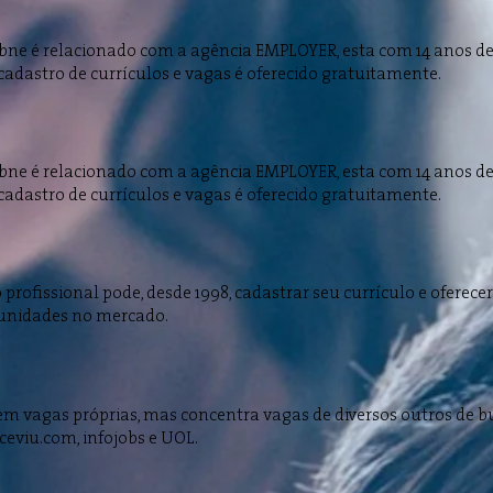
 bne é relacionado com a agência EMPLOYER, esta com 14 anos d
cadastro de currículos e vagas é oferecido gratuitamente.
 bne é relacionado com a agência EMPLOYER, esta com 14 anos d
cadastro de currículos e vagas é oferecido gratuitamente.
 profissional pode, desde 1998, cadastrar seu currículo e oferece
unidades no mercado.
em vagas próprias, mas concentra vagas de diversos outros de 
eviu.com, infojobs e UOL.