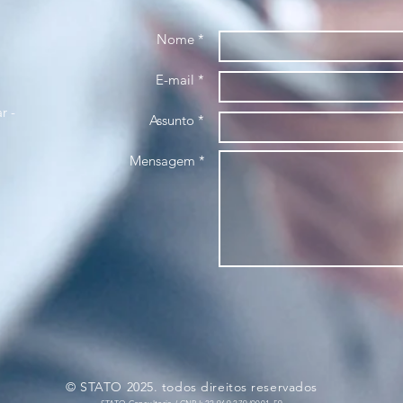
Nome *
E-mail *
r -
Assunto *
Mensagem *
© STATO 2025. todos direitos reservados