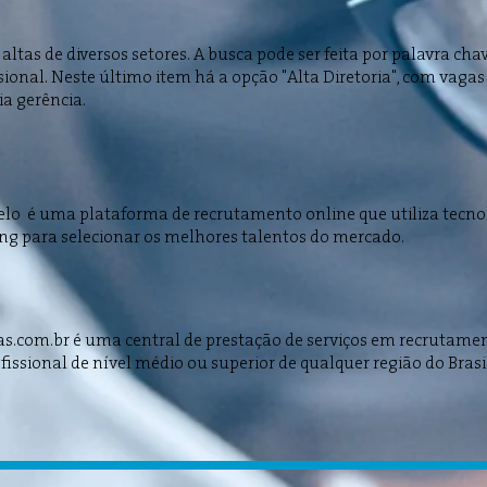
altas de diversos setores. A busca pode ser feita por palavra cha
sional. Neste último item há a opção "Alta Diretoria", com vaga
a gerência.
elo é uma plataforma de recrutamento online que utiliza tecn
ng para selecionar os melhores talentos do mercado.
s.com.br é uma central de prestação de serviços em recrutamen
fissional de nível médio ou superior de qualquer região do Brasi