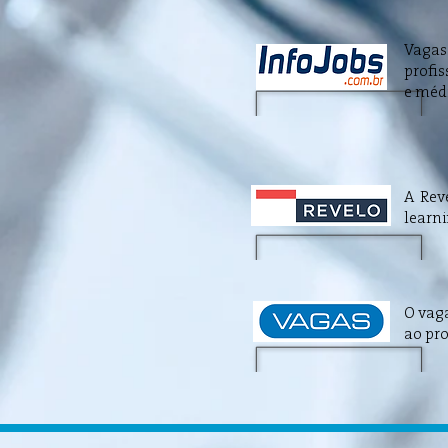
Vagas 
profis
e médi
A Rev
learni
O vaga
ao pro