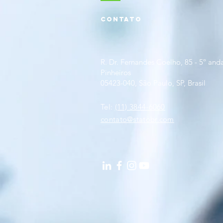
CONTATO
R. Dr. Fernandes Coelho, 85 - 5º anda
Pinheiros
05423-040, São Paulo, SP, Brasil
Tel:
(11) 3844-6060
contato@statobr.com