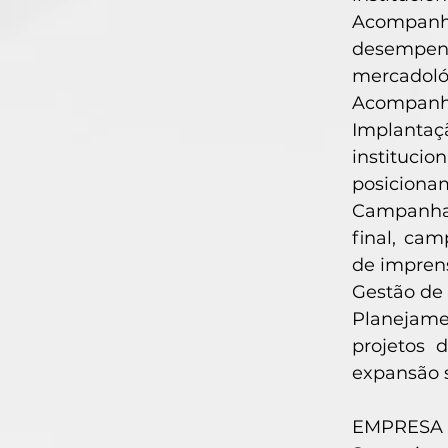
Acompanham
desempenh
mercadológ
Acompanha
Implantaç
instituci
posicionam
Campanhas
final, ca
de imprens
Gestão de 
Planejame
projetos 
expansão s
EMPRESA 