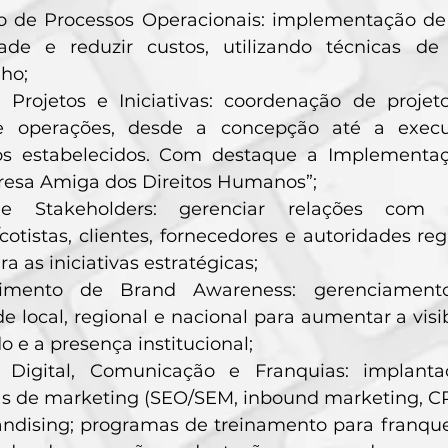
o de Processos Operacionais: implementação de 
dade e reduzir custos, utilizando técnicas d
ho;
 Projetos e Iniciativas: coordenação de projeto
 e operações, desde a concepção até a exec
s estabelecidos. Com destaque a Implementa
resa Amiga dos Direitos Humanos”;
e Stakeholders: gerenciar relações com s
/cotistas, clientes, fornecedores e autoridades r
a as iniciativas estratégicas;
vimento de Brand Awareness: gerenciament
de local, regional e nacional para aumentar a vi
 e a presença institucional;
 Digital, Comunicação e Franquias: implant
 de marketing (SEO/SEM, inbound marketing, C
ndising; programas de treinamento para franquea