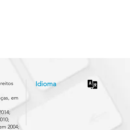
eitos
Idioma
ças, em
014;
010;
em 2004;