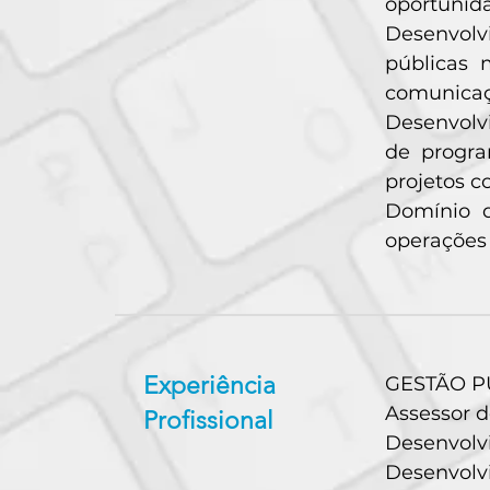
oportunid
Desenvolv
públicas 
comunicaç
Desenvolvi
de progra
projetos c
Domínio d
operações
Experiência
GESTÃO PÚ
Assessor d
Profissional
Desenvolvi
Desenvolv