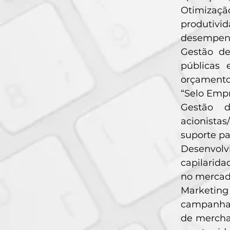
Otimizaçã
produtivi
desempen
Gestão de
públicas
orçamento
“Selo Emp
Gestão d
acionistas
suporte par
Desenvol
capilarida
no mercado
Marketing
campanhas
de mercha