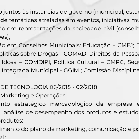
o juntos às instâncias de governo (municipal, estad
e temáticas atreladas em eventos, iniciativas muni
ão em representações da sociedade civil (conselh
ões);
ão em Conselhos Municipais: Educação – CMEJ; D
líticas sobre Drogas - COMAD; Direitos da Pesso
 Idosa – COMDIPI; Política Cultural – CMPC; Se
Integrada Municipal - GGIM ; Comissão Disciplina
E TECNOLOGIA 06/2015 - 02/2018
 Marketing e Operações
ento estratégico mercadológico da empresa 
, análise de desempenho dos produtos e estudo
rodutos;
imento do plano de marketing, comunicação e p
al;