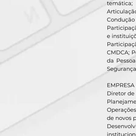
temática;
Articulaçã
Condução d
Participaç
e instituiç
Participaç
CMDCA; Po
da Pessoa
Segurança 
EMPRESA D
Diretor de
Planejam
Operações
de novos p
Desenvolv
institucion