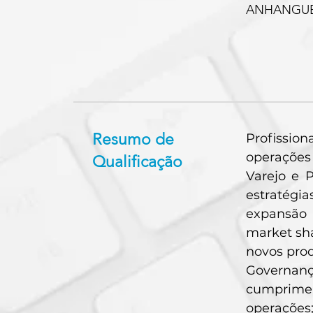
ANHANGUERA
Resumo de
Profission
operações
Qualificação
Varejo e 
estratégia
expansão 
market sh
novos prod
Governanç
cumprimen
operações