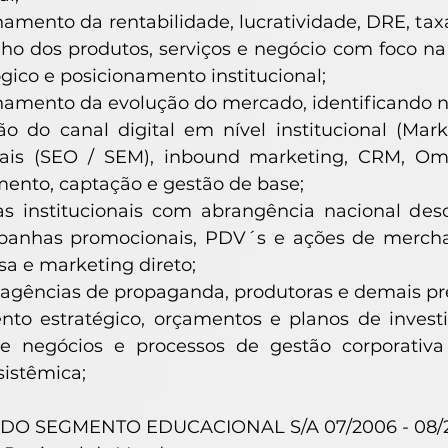
ento da rentabilidade, lucratividade, DRE, taxas
o dos produtos, serviços e negócio com foco na
ico e posicionamento institucional;
mento da evolução do mercado, identificando no
ão do canal digital em nível institucional (Mar
onais (SEO / SEM), inbound marketing, CRM, Omn
ento, captação e gestão de base;
 institucionais com abrangência nacional desd
mpanhas promocionais, PDV´s e ações de merchand
a e marketing direto;
agências de propaganda, produtoras e demais pr
nto estratégico, orçamentos e planos de investi
de negócios e processos de gestão corporativa v
istêmica;
DO SEGMENTO EDUCACIONAL S/A 07/2006 - 08/