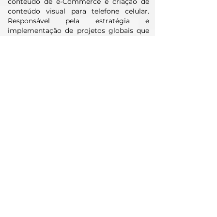
conteúdo de e-Commerce e criação de
conteúdo visual para telefone celular.
Responsável pela estratégia e
implementação de projetos globais que
espelharam nos concorrentes do ramo.
Ano sabático para viajar o mundo e
conhecer novas cultura 02/2016 - 01/2017
El Tiempo Casa Editorial (Colômbia)
06/2014 - 02/2016
4M Iberoamérica (Espanha) 07/2013 -
04/2014
casamentos.com.br (Espanha) 07/2011 -
07/2013
Envie-nos uma mensagem e
entraremos em contato em breve.
Analista
Referência