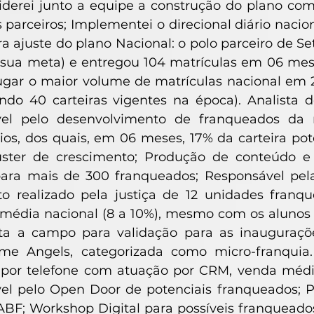
iderei junto a equipe a construção do plano co
s parceiros; Implementei o direcional diário nacio
 ajuste do plano Nacional: o polo parceiro de S
sua meta) e entregou 104 matrículas em 06 meses
ugar o maior volume de matrículas nacional em 2
ando 40 carteiras vigentes na época). Analista 
vel pelo desenvolvimento de franqueados da
rios, dos quais, em 06 meses, 17% da carteira p
uster de crescimento; Produção de conteúdo e
para mais de 300 franqueados; Responsável pel
o realizado pela justiça de 12 unidades fran
 média nacional (8 a 10%), mesmo com os alunos 
sita a campo para validação para as inauguraçõ
e Angels, categorizada como micro-franquia
 por telefone com atuação por CRM, venda médi
el pelo Open Door de potenciais franqueados; Pa
ABF; Workshop Digital para possíveis franqueado