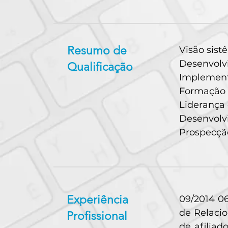
Resumo de
Visão sist
Desenvolvi
Qualificação
Implementa
Formação 
Liderança 
Desenvolv
Prospecçã
Experiência
09/2014 0
de Relaci
Profissional
de afiliad