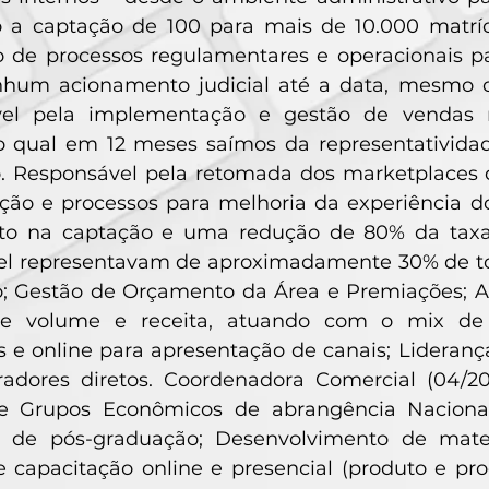
 a captação de 100 para mais de 10.000 matrí
o de processos regulamentares e operacionais 
hum acionamento judicial até a data, mesmo co
el pela implementação e gestão de vendas nos
, o qual em 12 meses saímos da representativid
. Responsável pela retomada dos marketplaces 
ação e processos para melhoria da experiência d
to na captação e uma redução de 80% da taxa 
el representavam de aproximadamente 30% de to
; Gestão de Orçamento da Área e Premiações; 
de volume e receita, atuando com o mix de 
s e online para apresentação de canais; Liderança
radores diretos. Coordenadora Comercial (04/20
de Grupos Econômicos de abrangência Nacion
s de pós-graduação; Desenvolvimento de mater
e capacitação online e presencial (produto e pr