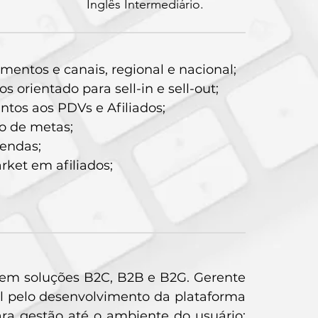
Inglês Intermediário.
mentos e canais, regional e nacional;
orientado para sell-in e sell-out;
tos aos PDVs e Afiliados;
o de metas;
vendas;
ket em afiliados;
em soluções B2C, B2B e B2G. Gerente
 pelo desenvolvimento da plataforma
ara gestão até o ambiente do usuário;