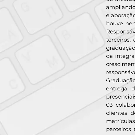
ampliando
elaboraçã
houve nen
Responsáv
terceiros
graduação
da integr
crescimen
responsáv
Graduação
entrega 
presenciai
03 colabo
clientes 
matrícula
parceiros 