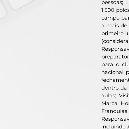
pessoas; L
1.500 polo
campo para
a mais de 
primeiro l
(consider
Responsá
preparató
para o cl
nacional 
fechament
dentro da
aulas; Vi
Marca Hom
Franquias
Responsáv
incluindo 