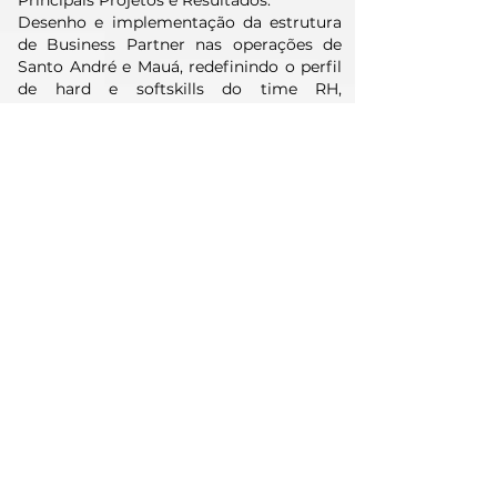
Principais Projetos e Resultados:
Desenho e implementação da estrutura
de Business Partner nas operações de
Santo André e Mauá, redefinindo o perfil
de hard e softskills do time RH,
reorganização da estrutura e criação dos
segmentos de atuação (Finanças,
Manufatura, Operações, etc.);
Negociações com os sindicatos da
categoria durante a implantação do novo
plano de carreira para colaboradores em
níveis
operacionais, apresentando as novas
propostas junto aos representantes de
classe, resultando em uma economia de
R$ 10M;
Redesenho das políticas de benefícios de
acordo com as necessidades regionais,
gerando uma economia de +R$ 17M em
2019;
Construção do Programa de
Apadrinhamento, direcionado aos
colaboradores com maior nível de