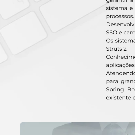
garantir 
sistema e 
processos.
Desenvolv
SSO e cam
Os sistema
Struts 2
Conhecime
aplicaçõe
Atendendo
para gran
Spring Bo
existente 