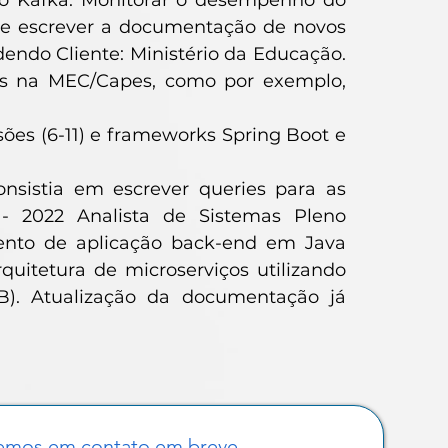
ndo Kafka. Monitorar o desempenho do
ar e escrever a documentação de novos
endo Cliente: Ministério da Educação.
es na MEC/Capes, como por exemplo,
ões (6-11) e frameworks Spring Boot e
sistia em escrever queries para as
 - 2022 Analista de Sistemas Pleno
mento de aplicação back-end em Java
uitetura de microserviços utilizando
B). Atualização da documentação já
emos em contato em breve.