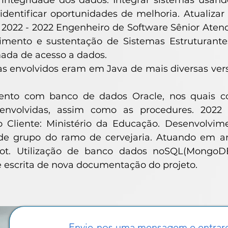
a integridade dos dados. Integrar sistemas usa
identificar oportunidades de melhoria. Atualiz
 2022 - 2022 Engenheiro de Software Sênior Atend
imento e sustentação de Sistemas Estruturant
ada de acesso a dados.
s envolvidos eram em Java de mais diversas vers
nto com banco de dados Oracle, nos quais con
senvolvidas, assim como as procedures. 2022
 Cliente: Ministério da Educação. Desenvolvi
de grupo do ramo de cervejaria. Atuando em arq
ot. Utilização de banco dados noSQL(MongoD
e escrita de nova documentação do projeto.
Envie-nos uma mensagem e entrar