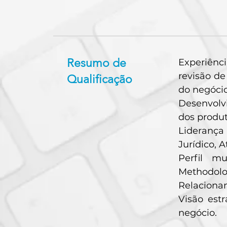
Resumo de
Experiênc
revisão d
Qualificação
do negócio
Desenvolvi
dos produt
Liderança
Jurídico, 
Perfil mu
Methodolo
Relaciona
Visão est
negócio.