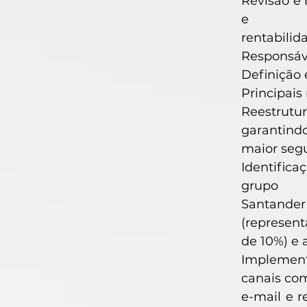
Revisão e
e
rentabilid
Responsáv
Definição 
Principais 
Reestrutur
garantind
maior seg
Identific
grupo
Santander
(represen
de 10%) e 
Implement
canais co
e-mail e r