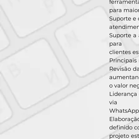
ferramenta
para maior
Suporte e 
atendimen
Suporte a 
para
clientes es
Principais 
Revisão da
aumentan
o valor n
Liderança 
via
WhatsApp, 
Elaboraçã
definido 
projeto es