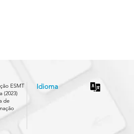
vação ESMT
Idioma
 (2023)
a de
rmação