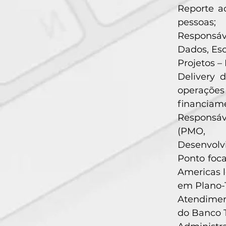
Reporte a
pessoas;
Responsáve
Dados, Esc
Projetos –
Delivery 
operações
financiame
Responsáve
(PMO,
Desenvolvi
Ponto foca
Americas l
em Plano-
Atendimen
do Banco 