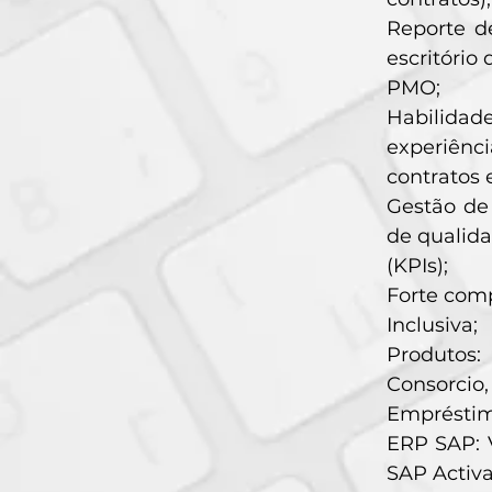
Reporte de
escritório 
PMO;
Habilidad
experiênc
contratos 
Gestão de
de qualida
(KPIs);
Forte comp
Inclusiva;
Produtos:
Consorcio,
Empréstim
ERP SAP: V
SAP Activa