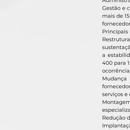
Administra
Gestão e 
mais de 15
fornecedor
Principais 
Restrutu
sustentaçã
a estabili
400 para 
ocorrência
Mudança 
fornecedo
serviços e
Montagem 
especializ
Redução d
Implantaç