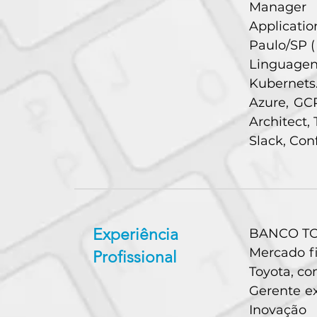
Manager 
Applicatio
Paulo/SP ( 
Linguagens
Kubernets.
Azure, GCP
Architect, T
Slack, Con
Experiência
BANCO TOY
Mercado f
Profissional
Toyota, co
Gerente ex
Inovação