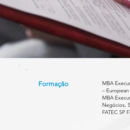
Formação
MBA Executi
– European
MBA Executi
Negócios, S
FATEC SP Fa