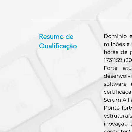
Resumo de
Domínio e
milhões e
Qualificação
horas de 
1731159 (20
Forte at
desenvolv
software 
certificaç
Scrum Alli
Ponto for
estruturai
inovação 
contratos);