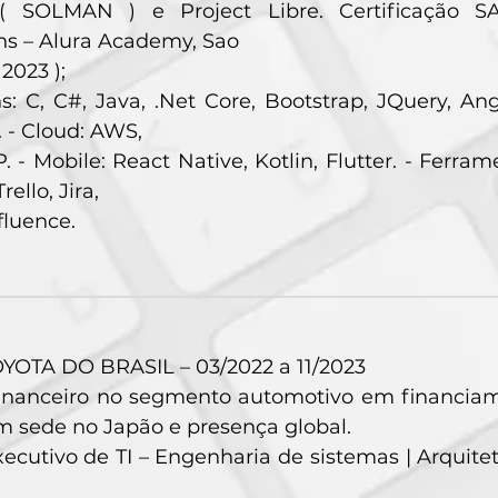
( SOLMAN ) e Project Libre. Certificação 
ns – Alura Academy, Sao
2023 );
: C, C#, Java, .Net Core, Bootstrap, JQuery, Ang
 - Cloud: AWS,
. - Mobile: React Native, Kotlin, Flutter. - Ferram
rello, Jira,
fluence.
OTA DO BRASIL – 03/2022 a 11/2023
inanceiro no segmento automotivo em financiame
m sede no Japão e presença global.
ecutivo de TI – Engenharia de sistemas | Arquite