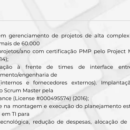
m gerenciamento de projetos de alta comple
 mais de 60.000
projetos/ano com certificação PMP pelo Project 
14);
uação à frente de times de interface entr
imento/engenharia de
(internos e fornecedores externos). Implan
ão Scrum Master pela
ance (License #000495574) (2016);
te na montagem e execução do planejamento estr
s em TI para
tecnológica, redução de despesas, alocação de 