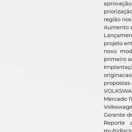
aprovação
priorizaç
região nos
Aumento de
Lançament
projeto e
novo mod
primeiro an
Implantaçã
originacao
propostas 
VOLKSWAGE
Mercado f
Volkswage
Gerente d
Reporte 
multidisci