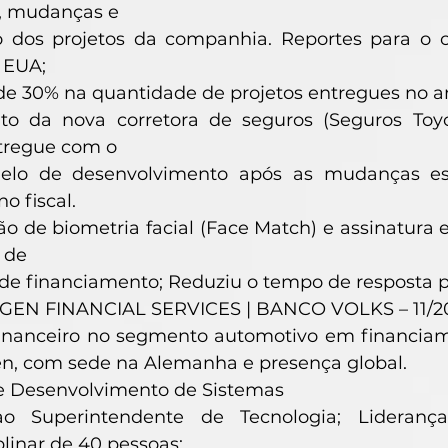
, mudanças e
ão dos projetos da companhia. Reportes para o 
 EUA;
 30% na quantidade de projetos entregues no ano
o da nova corretora de seguros (Seguros Toyo
ntregue com o
elo de desenvolvimento após as mudanças es
o fiscal.
o de biometria facial (Face Match) e assinatura 
 de
de financiamento; Reduziu o tempo de resposta pa
N FINANCIAL SERVICES | BANCO VOLKS – 11/20
inanceiro no segmento automotivo em financiame
n, com sede na Alemanha e presença global.
e Desenvolvimento de Sistemas
ao Superintendente de Tecnologia; Lidera
plinar de 40 pessoas;