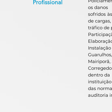
Policiamen
Profissional
os danos
sofridos à
de cargas,
tráfico de
Participaç
Elaboração
Instalaçã
Guarulhos
Mairiporã,
Corregedo
dentro da
instituiçã
das norma
auditoria 