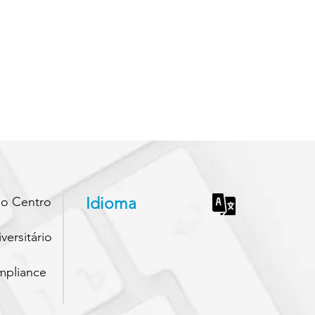
lo Centro
Idioma
ersitário
mpliance