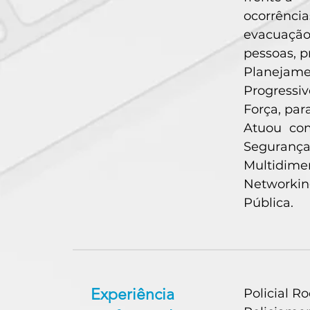
ocorrênci
evacuação
pessoas, p
Planejame
Progressiv
Força, para
Atuou com
Seguranç
Multidime
Networking
Pública.
Experiência
Policial R