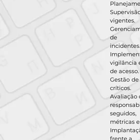
Planejame
Supervisã
vigentes.
Gerenciam
de
incidentes
Implemen
vigilância 
de acesso.
Gestão de
críticos.
Avaliação 
responsab
seguidos,
métricas e
Implantaç
frente a