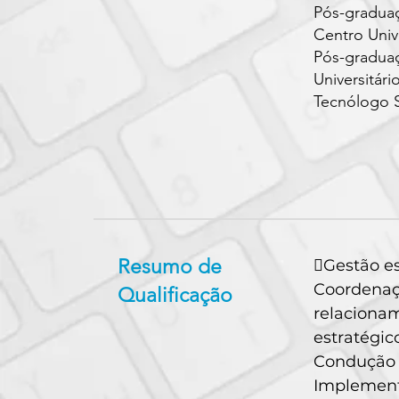
Pós-gradua
Centro Univ
Pós-gradua
Universitári
Tecnólogo S
Resumo de
Gestão es
Coordena
Qualificação
relaciona
estratégic
Condução d
Implementa