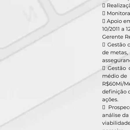
 Realizaç
 Monitor
 Apoio em
10/2011 a 
Gerente Re
 Gestão 
de metas,
assegurand
 Gestão 
médio de
R$60Mi/M
definição 
ações.
 Prospec
análise da
viabilidad