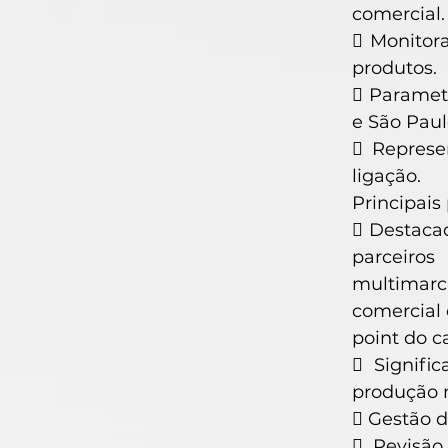
comercial.
 Monitor
produtos.
 Parametr
e São Paul
 Represe
ligação.
Principais
 Destacad
parceiros
multimarc
comercial 
point do c
 Signifi
produção 
 Gestão d
 Revisão