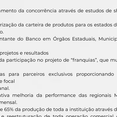
amento da concorrência através de estudos de s
ização da carteira de produtos para os estados d
o.
ntante do Banco em Órgãos Estaduais, Municip
 projetos e resultados
a participação no projeto de “franquias”, que 
as para parceiros exclusivos proporcionand
e focal
anal.
cativa melhoria da performance das regiona
mensal.
e 65% da produção de toda a instituição através de
 e reestruturação de toda operação comercial d