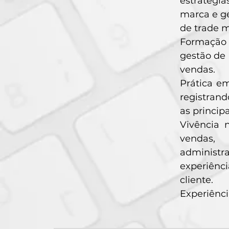
estratégi
marca e g
de trade m
Formação 
gestão de
vendas.
Prática em
registrand
as princip
Vivência 
vendas,
administr
experiênci
cliente.
Experiênci