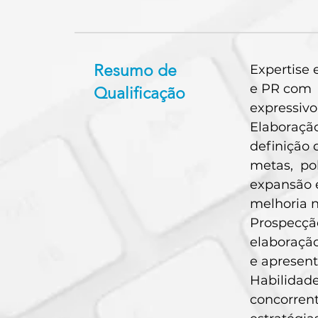
Resumo de
Expertise 
e PR com
Qualificação
expressivo
Elaboraçã
definição 
metas, po
expansão 
melhoria n
Prospecção
elaboraçã
e apresent
Habilida
concorren