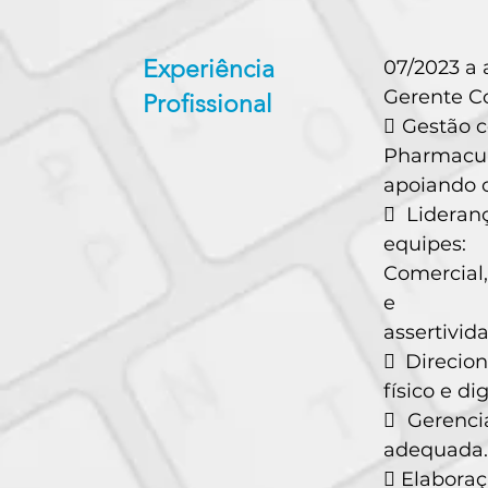
Experiência
07/2023 a 
Gerente C
Profissional
 Gestão c
Pharmacur
apoiando o
 Lideran
equipes:
Comercial,
e
assertivid
 Direcio
físico e dig
 Gerenci
adequada.
 Elaboraç