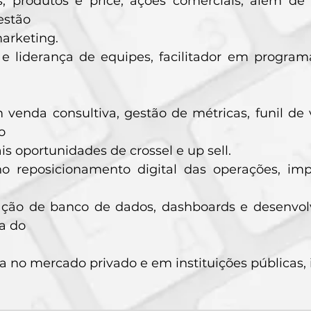
as, produtos e price, ações comerciais, além 
estão
arketing.
e liderança de equipes, facilitador em progr
 venda consultiva, gestão de métricas, funil de 
o
ais oportunidades de crossel e up sell.
no reposicionamento digital das operações, im
ação de banco de dados, dashboards e desenvol
a do
a no mercado privado e em instituições públicas, i