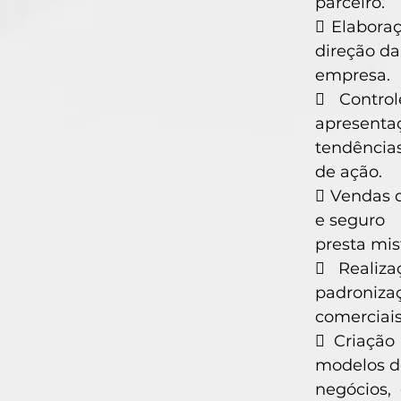
parceiro.
 Elaboraç
direção da
empresa.
 Contro
apresentaç
tendência
de ação.
 Vendas d
e seguro
presta mis
 Realiza
padronizaç
comerciais
 Criação
modelos d
negócios,