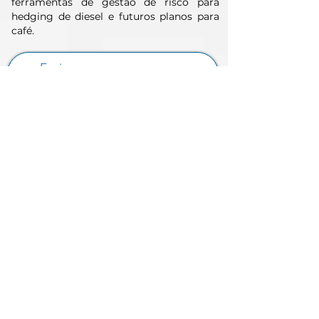
ferramentas de gestão de risco para
hedging de diesel e futuros planos para
café.
Envie-nos uma mensagem e
entraremos em contato em breve.
Analista
Referência
Email
Nome