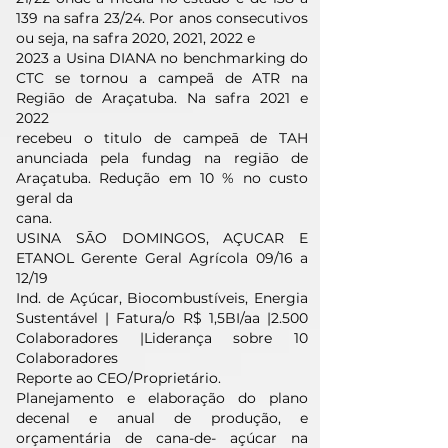
139 na safra 23/24. Por anos consecutivos
ou seja, na safra 2020, 2021, 2022 e
2023 a Usina DIANA no benchmarking do
CTC se tornou a campeã de ATR na
Regiāo de Araçatuba. Na safra 2021 e
2022
recebeu o titulo de campeā de TAH
anunciada pela fundag na regiāo de
Araçatuba. Redução em 10 % no custo
geral da
cana.
USINA SĀO DOMINGOS, AÇUCAR E
ETANOL Gerente Geral Agrícola 09/16 a
12/19
Ind. de Açúcar, Biocombustíveis, Energia
Sustentável | Fatura/o R$ 1,5BI/aa |2.500
Colaboradores |Liderança sobre 10
Colaboradores
Reporte ao CEO/Proprietário.
Planejamento e elaboração do plano
decenal e anual de produção, e
orçamentária de cana-de- açúcar na