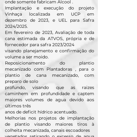
onde somente fabricam Álcool .
Implantaçāo e execuçāo do projeto
Vinhaça localizada em UCP em
dezembro de 2023, e UEL para Safra
2024/2025.
Em fevereiro de 2023, Avaliaçāo de toda
cana estimada da ATVOS, própria e de
fornecedor para safra 2023/2024
visando planejamento e confirmação do
volume a ser moido.
Reposicionamento do plantio
mecanizado com Plantadoras , para o
plantio de cana mecanizado, com
preparo de solo
profundo, visando que as raizes
caminhem em profundidade e captem
maiores volumes de agua devido aos
últimos três
anos de deficit hídrico acentuado.
Melhorias nos projetos de implantação
de plantio visando maiores tiros à
colheita mecanizada, canais escoadores
vegetados retirando o excesso de agua