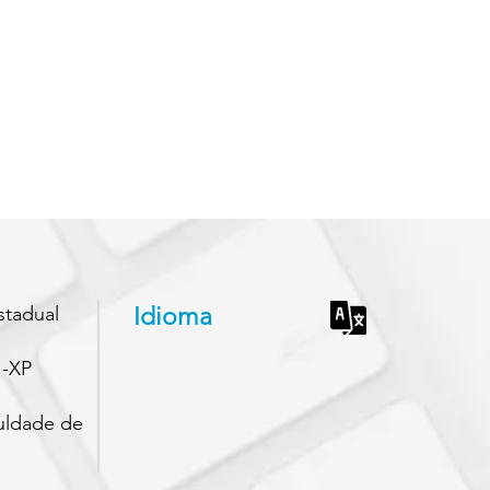
stadual
Idioma
I-XP
uldade de