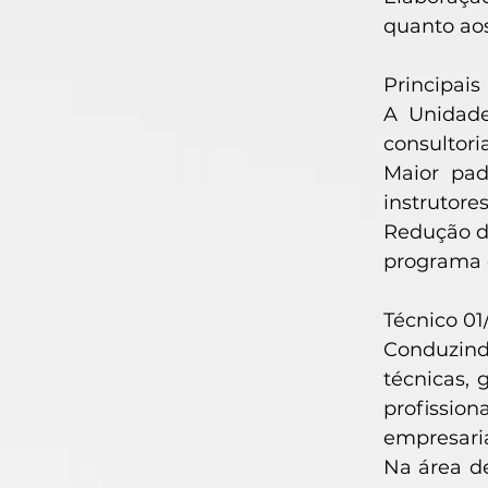
quanto aos
Principais
A Unidade
consultori
Maior pad
instrutore
Redução d
programa 
Técnico 01
Conduzind
técnicas,
profissio
empresaria
Na área d