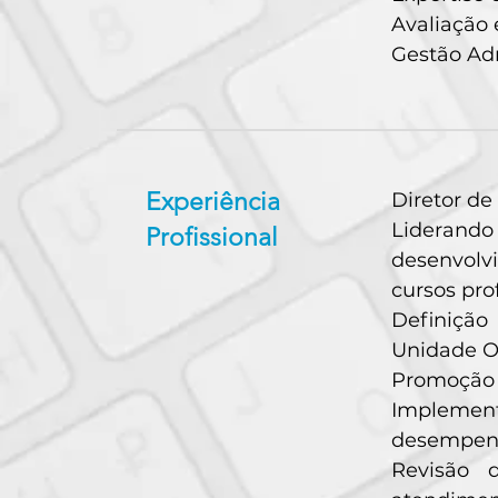
Avaliação 
Gestão Adm
Experiência
Diretor de
Liderando
Profissional
desenvolv
cursos prof
Definição
Unidade Op
Promoção d
Implement
desempenh
Revisão d