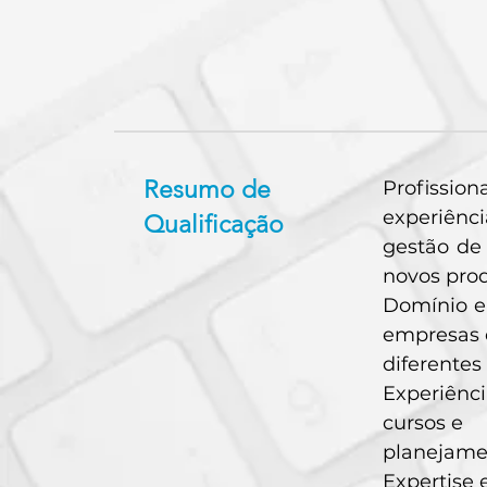
Resumo de
Profissio
experiênc
Qualificação
gestão de
novos prod
Domínio e
empresas 
diferentes
Experiênc
cursos e
planejamen
Expertise