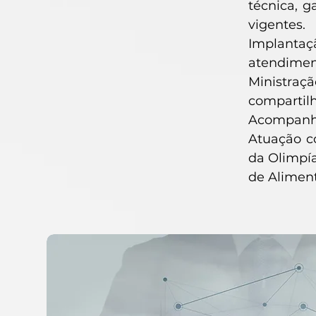
técnica, 
vigentes.
Implantaç
atendiment
Ministraç
compartilh
Acompanha
Atuação co
da Olimpía
de Aliment