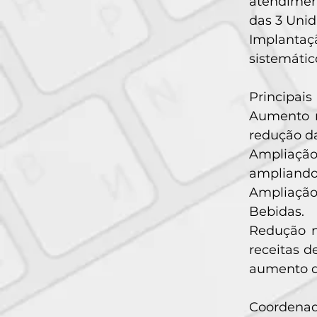
atendiment
das 3 Uni
Implantaç
sistemátic
Principais
Aumento n
redução d
Ampliação
ampliando 
Ampliação
Bebidas.
Redução n
receitas d
aumento de
Coordenado