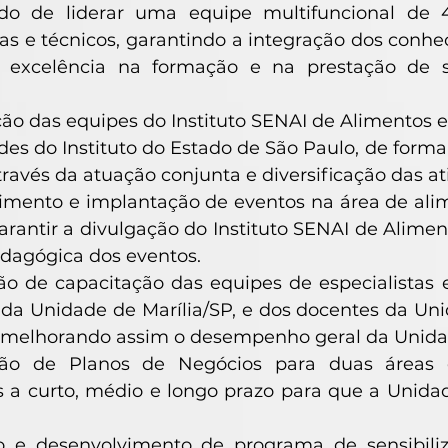
do de liderar uma equipe multifuncional de 
tas e técnicos, garantindo a integração dos conh
a excelência na formação e na prestação de s
o das equipes do Instituto SENAI de Alimentos 
des do Instituto do Estado de São Paulo, de forma
através da atuação conjunta e diversificação das at
imento e implantação de eventos na área de ali
arantir a divulgação do Instituto SENAI de Alime
dagógica dos eventos.
o de capacitação das equipes de especialistas e
 da Unidade de Marília/SP, e dos docentes da Un
, melhorando assim o desempenho geral da Unida
ção de Planos de Negócios para duas áreas 
s a curto, médio e longo prazo para que a Unidad
o e desenvolvimento de programa de sensibiliz