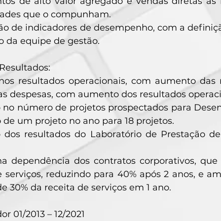
os de alto valor agregado e vendas diretas às i
dades que o compunham.
ão de indicadores de desempenho, com a defin
o da equipe de gestão.
 Resultados:
os resultados operacionais, com aumento das r
as despesas, com aumento dos resultados operaci
 no número de projetos prospectados para Desenv
de um projeto no ano para 18 projetos.
 dos resultados do Laboratório de Prestação de
a dependência dos contratos corporativos, que
e serviços, reduzindo para 40% após 2 anos, e 
 30% da receita de serviços em 1 ano.
r 01/2013 – 12/2021