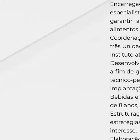
Encarrega
especialis
garantir 
alimentos.
Coordenaçã
três Unida
Instituto 
Desenvolv
a fim de g
técnico-pe
Implantaçã
Bebidas e
de 8 anos
Estrutura
estratégia
interesse.
Elaboraçã