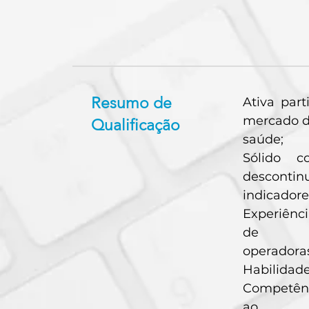
Resumo de
Ativa par
mercado 
Qualificação
saúde;
Sólido c
descontin
indicadore
Experiênci
de
operadoras
Habilidade
Competênc
ao