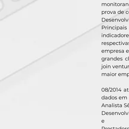
monitoran
prova de c
Desenvolvi
Principai
indicadore
respectiv
empresa e
grandes c
join ventu
maior emp
08/2014 a
dados em 
Analista S
Desenvolvi
e
Prestadore