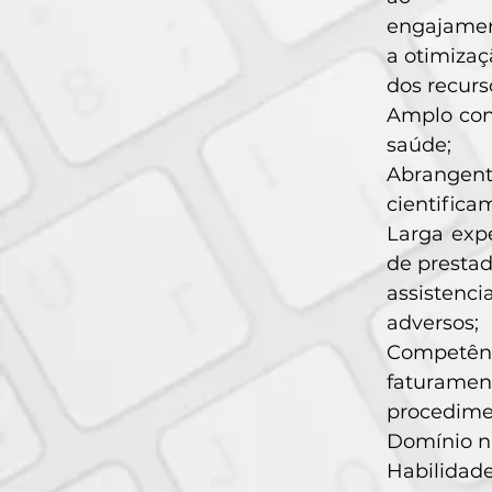
engajamen
a otimizaç
dos recurs
Amplo con
saúde;
Abrangent
cientifica
Larga exp
de presta
assistenc
adversos;
Competênci
faturamen
procedimen
Domínio na
Habilidade