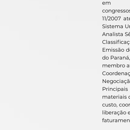
em
congressos
11/2007 at
Sistema U
Analista S
Classifica
Emissão de
do Paraná
membro at
Coordenaç
Negociaçã
Principai
materiais 
custo, coo
liberação 
faturament