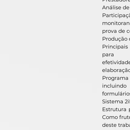
Análise de
Participa
monitoran
prova de c
Produção d
Principai
para
efetividad
elaboraçã
Programa 
incluindo
formulário
Sistema 2
Estrutura
Como frut
deste trab