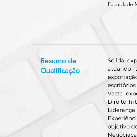
Faculdade M
Resumo de
Sólida exp
atuando 
Qualificação
exportaçã
escritório
Vasta exp
Direito Tri
Liderança 
Experiênc
objetivo d
Negociaçã