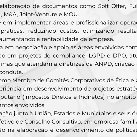
 elaboração de documentos como Soft Offer, Full 
, M&A, Joint-Venture e MOU.
e em implementar áreas e profissionalizar oper
práticas, reduzindo custos, otimizando resul
 aumentando a rentabilidade da empresa.
a em negociação e apoio as áreas envolvidas com
ção em projetos de compliance, LGPD e DPO, at
mas que atendam a diretrizes da ANPD, criação e 
 conduta.
omo Membro de Comitês Corporativos de Ética e 
eriência em desenvolvimento de projetos estratég
ibutário (Impostos Diretos e Indiretos) no âmbito
ntos envolvidos.
ção junto à União, Estados e Municípios e seus ór
tivo de Conselho Consultivo, em empresa familiar
ão na elaboração e desenvolvimento de política