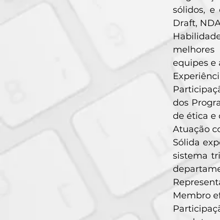
sólidos, e
Draft, NDA
Habilidad
melhores 
equipes e
Experiênci
Participa
dos Progra
de ética e
Atuação c
Sólida exp
sistema tr
departame
Representa
Membro efe
Participaç