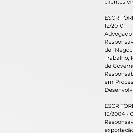
clientes e
ESCRITÓR
12/2010
Advogado s
Responsáve
de Negóci
Trabalho, 
de Governa
Responsabi
em Process
Desenvolvi
ESCRITÓR
12/2004 - 
Responsáv
exportaçã