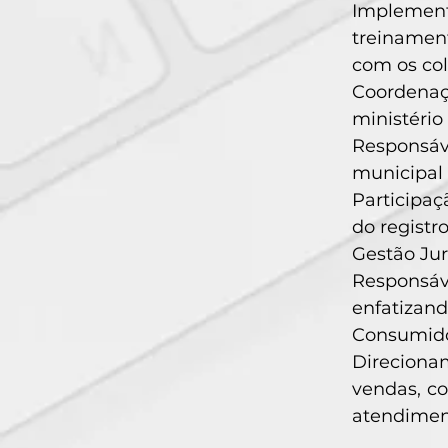
Implement
treinament
com os co
Coordenaçã
ministério
Responsáv
municipal 
Participaç
do registr
Gestão Jur
Responsáv
enfatizand
Consumido
Direciona
vendas, co
atendiment