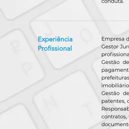
conduta.
Experiência
Empresa de
Gestor Jur
Profissional
profission
Gestão de
pagamento
prefeitur
imobiliário
Gestão de
patentes, 
Responsabi
contratos,
document