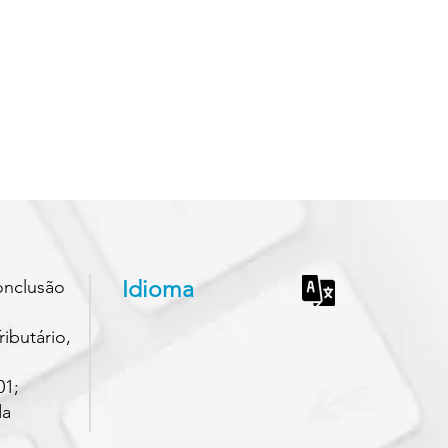
onclusão
Idioma
ibutário,
01;
da