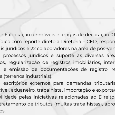
 Fabricação de móveis e artigos de decoração 01
ídico com reporte direto a Diretoria – CEO, resp
ais jurídicos e 22 colaboradores na área de pós-ve
 processos jurídicos e suporte às diversas áre
s, regularização de registros imobiliários, int
as e emissão de documentações de registro, r
s (terrenos industriais).
 escritórios externos para demandas tributári
cível, aduaneiro, trabalhista, importação e exporta
lidade pelas iniciativas relacionadas ao Direito
 tratamento de tributos (multas trabalhistas), a
os.