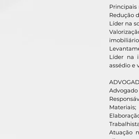
Principais 
Redução d
Líder na s
Valorizaç
imobiliário
Levantamen
Líder na 
assédio e v
ADVOGADO 
Advogado a
Responsáv
Materiais;
Elaboraç
Trabalhista
Atuação n