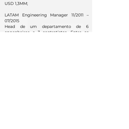
USD 1,3MM;
LATAM Engineering Manager 11/2011 –
07/2015
Head de um departamento de 6
engenheiros e 3 contratistas. Entre as
minhas responsabilidades estavam:
Padronização de equipamentos e
processos de manufatura na região, de
forma a potencializar conhecimentos,
habilidades e possibilitar projetos únicos
para todos as plantas; Definir o escopo
de cada projeto (equipamentos e
construção civil); Definir estratégias de
construção, comissionamento e startups;
Desenvolver e implementar processos de
trabalho cumprindo com qualidade e
segurança.
Resultados alcançados
O tempo para execução dos projetos
foram reduzidos (por volta de 30%-40%)