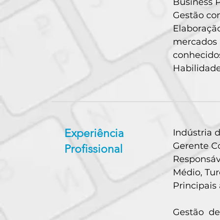
Business P
Gestão com
Elaboraçã
mercados
conhecido
Habilidade
Experiência
Indústria 
Gerente Co
Profissional
Responsáv
Médio, Tur
Principais
Gestão de