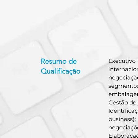
Resumo de
Executivo
internacio
Qualificação
negociaçã
segmentos 
embalagen
Gestão de 
Identific
business)
negociaçõe
Elaboraçã