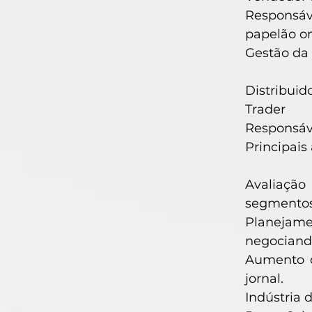
Responsá
papelão on
Gestão da
Distribuid
Trader
Responsáve
Principais
Avaliação
segmentos
Planejame
negociand
Aumento d
jornal.
Indústria 