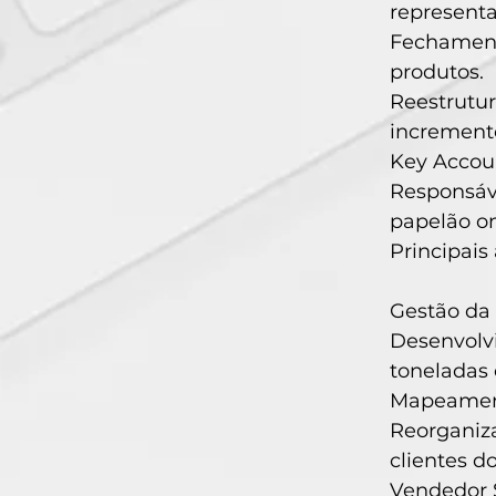
represent
Fechament
produtos.
Reestrutu
increment
Key Accoun
Responsáv
papelão on
Principais
Gestão da
Desenvol
toneladas
Mapeamento
Reorganiz
clientes d
Vendedor S