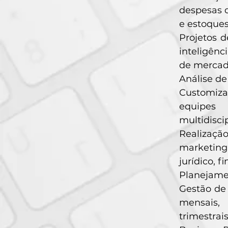
despesas 
e estoques
Projetos 
inteligênc
de mercado
Análise de
Customiza
equipes
multidisci
Realizaçã
marketing
jurídico, f
Planejamen
Gestão de
mensais,
trimestra