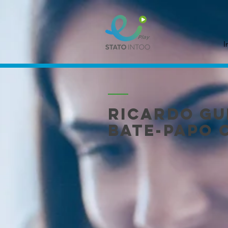
I
Ricardo Gu
Bate-papo 