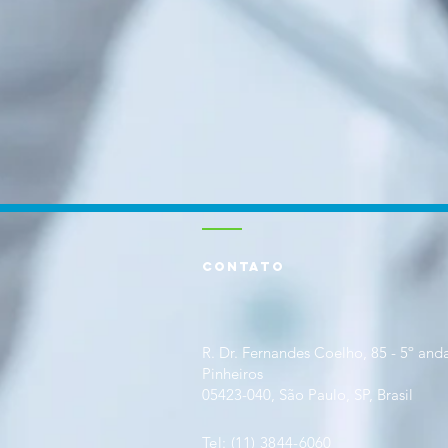
CONTATO
R. Dr. Fernandes Coelho, 85 - 5º anda
Pinheiros
05423-040, São Paulo, SP, Brasil
Tel:
(11) 3844-6060