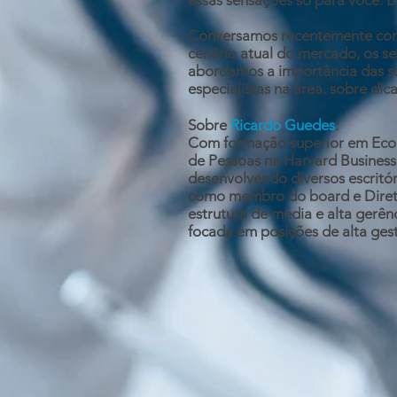
essas sensações só para você. 
Conversamos recentemente com 
cenário atual do mercado, os s
abordamos a importância das sof
especialistas na área. sobre di
Sobre
Ricardo Guedes
:
Com formação superior em Econ
de Pessoas na Harvard Business 
desenvolvendo diversos escritór
como membro do board e Diretor
estrutura de média e alta gerên
focada em posições de alta ges