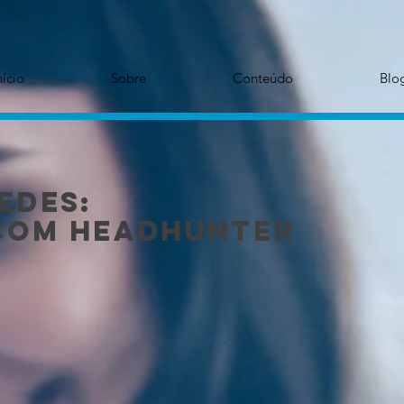
nício
Sobre
Conteúdo
Blo
edes:
com Headhunter