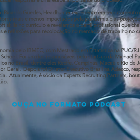
Buscar respostas é uma etapa importante do processo.
Ricardo Guedes, Headhunter experiente em recrutamento e 
etores mais e menos impactados pela pandemia e as projeçõ
t skills no currículo e revelamos o perfil profissional que c
cas e reflexões para recolocação no mercado de trabalho no ce
omia pelo IBMEC, com Mestrado em Estatística na PUC/RJ 
School. Foi um dos responsáveis pelo start-up da Michael Pa
ios no Brasil, dentre eles Recife, Campinas, Macaé e Rio de 
 Geral. Depois foi Diretor Executivo Brasil na Adecco, re
cia. Atualmente, é sócio da Experts Recruiting Partners, bou
tão.
Ouça no formato podcast