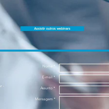
Assistir outros webinars
Nome *
E-mail *
r -
Assunto *
Mensagem *