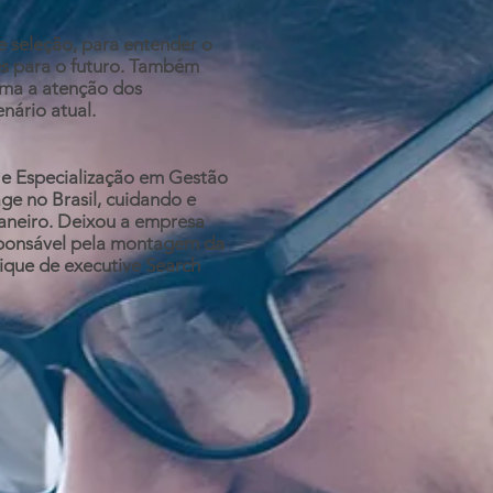
seleção, para entender o
es para o futuro. Também
hama a atenção dos
nário atual.
e Especialização em Gestão
ge no Brasil, cuidando e
Janeiro. Deixou a empresa
sponsável pela montagem da
tique de executive Search