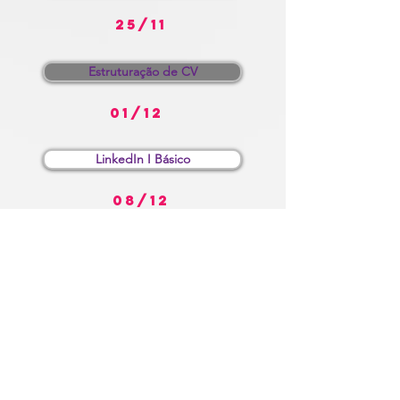
25/11
Estruturação de CV
01/12
LinkedIn I Básico
08/12
LinkedIn II Avançado
15/12
Inscreva-se para ter acesso ao seu
Programa
de Orientação de Carreira Virtual da STATO
e chegue mais perto da oportunidade que