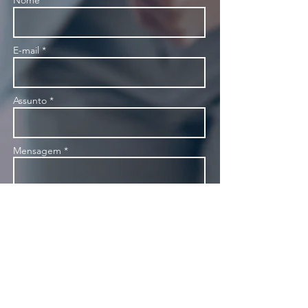
Nome *
E-mail *
Assunto *
Mensagem *
Enviar
R. Dr. Fernandes Coelho, 85 - 5º andar - Pinheiros