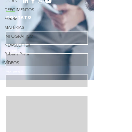
DICAS
DEPOIMENTOS
CONTATO
Estudo
MATÉRIAS
Nome *
INFOGRÁFICO
NEWSLETTER
E-mail *
Rubens Prata
VÍDEOS
Assunto *
Mensagem *