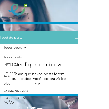
Feed de posts
Todos posts
Todos posts
Verifique em breve
ARTIGOS
Carreira em
Assim que novos posts forem
Ação
publicados, você poderá vê-los
aqui.
blog
COMUNICADO
CARREIRA EM
AÇÃO