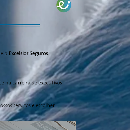
pela
Excelsior Seguros
.
 na carreira de executivos
sos serviços e escolher