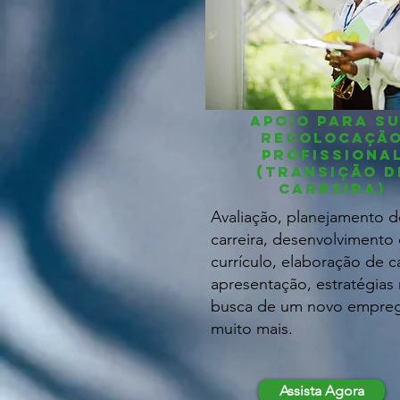
Apoio para s
recolocaçã
profissiona
(transição d
carreira)
Avaliação, planejamento d
carreira, desenvolvimento
currículo, elaboração de c
apresentação, estratégias
busca de um novo empre
muito mais.
Assista Agora