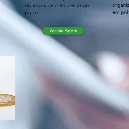
organiz
objetivos de médio e longo
em prát
prazo.
Assista Agora