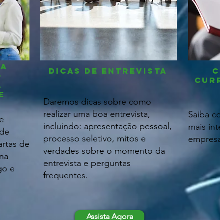
ua
Dicas de entrevista
c
o
cur
l
e
Daremos dicas sobre como
realizar uma boa entrevista,
Saiba c
e
incluindo: apresentação pessoal,
mais int
 de
processo seletivo, mitos e
empresa
artas de
verdades sobre o momento da
 na
entrevista e perguntas
go e
frequentes.
Assista Agora