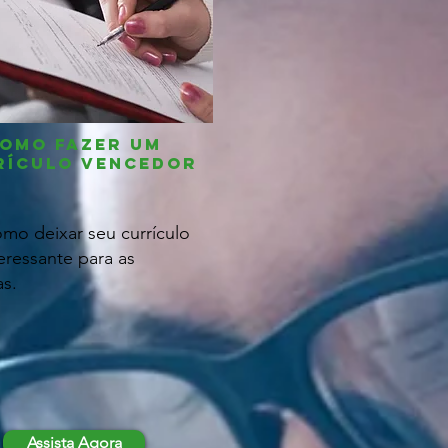
omo fazer um
rículo vencedor
omo deixar seu currículo
eressante para as
s.
Assista Agora