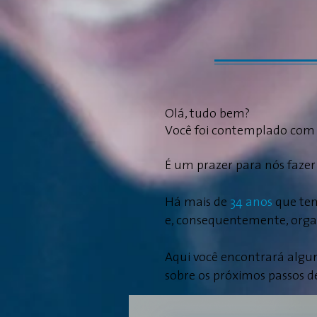
Olá, tudo bem?
Você foi contemplado co
É um prazer para nós fazer
Há mais de
34 anos
que tem
e, consequentemente, orga
Aqui você encontrará algu
sobre os próximos passos de