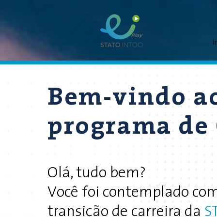
I
Bem-vindo a
programa de 
Olá, tudo bem?
Você foi contemplado c
transição de carreira da
S