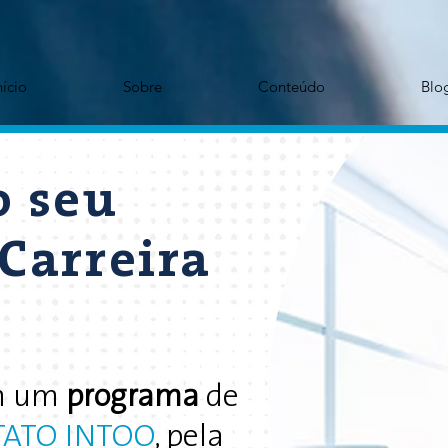
nício
Sobre
Conteúdo
Blo
o seu
Carreira
om um
programa
de
TATO INTOO
, pela