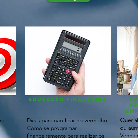
EDUCAÇÃO FINANCEIRA
Co
pr
(em
Quer a
ra
Dicas para não ficar no vermelho.
ou aum
e
Como se programar
Venha 
financeiramente para realizar os