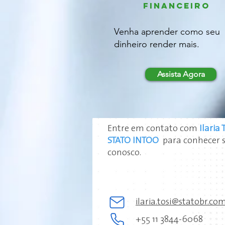
FINANCEIRO
Venha aprender como seu
dinheiro render mais.
Assista Agora
Entre em contato com
Ilaria
STATO INTOO
para conhecer s
conosco.
ilaria.tosi@statobr.co
+55 11 3844-6068