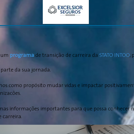
m um
programa
de transição de carreira da
STATO INTOO
, 
 parte da sua jornada.
os como propósito mudar vidas e impactar positivamente
nizacões.
mas informações importantes para que possa conhecer nos
 carreira.