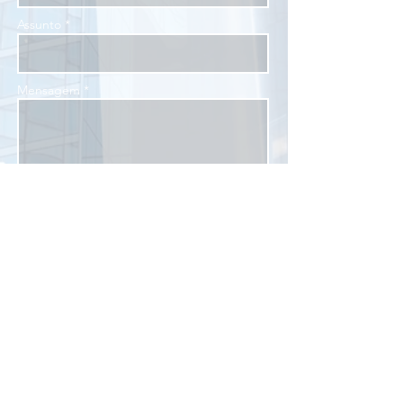
Assunto *
Mensagem *
Enviar
R. Dr. Fernandes Coelho, 85 - 5º andar - Pinheiros
05423-040, São Paulo, SP, Brasil
Tel:
(11) 3844-6060
contato@statobr.com