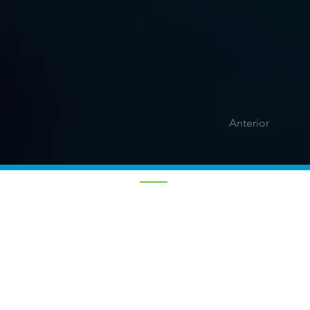
Anterior
CONTATO
R. Dr. Fernandes Coelho, 85 - 5º anda
Pinheiros
05423-040, São Paulo, SP, Brasil