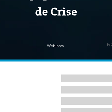
de Crise
Pr
Webinars
Nome *
E-mail *
r -
Assunto *
Mensagem *