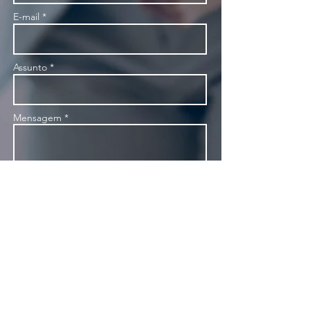
E-mail *
Assunto *
Mensagem *
Enviar
R. Dr. Fernandes Coelho, 85 - 5º andar - Pinheiros
05423-040, São Paulo, SP, Brasil